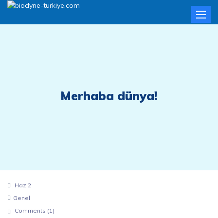
Toggle
naviga
Merhaba dünya!
Haz 2
Genel
Comments (
1
)